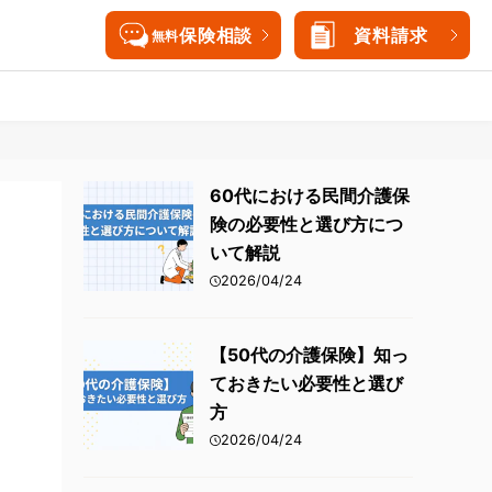
保険相談
資料請求
無料
三大疾病保険
女性医療保険
三大疾病保険
60代における民間介護保
険の必要性と選び方につ
持病がある方向けがん保険
就業不能保険
持病がある方向けがん保険
いて解説
終身保険
介護保険
終身保険
2026/04/24
個人年金保険
外貨建て保険
【50代の介護保険】知っ
ておきたい必要性と選び
海外旅行保険
方
2026/04/24
海外旅行保険