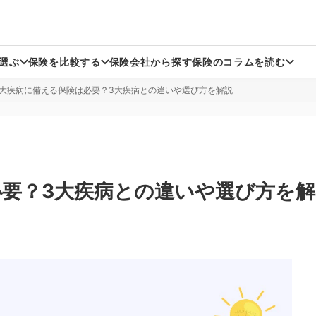
選ぶ
保険を比較する
保険会社から探す
保険のコラムを読む
7大疾病に備える保険は必要？3大疾病との違いや選び方を解説
生命保険
生命保険
生命保険
がん保険
がん保険
がん保険
方向け死亡保険
方向け医療保険
方向け死亡保険
持病がある方向け医療保険
持病がある方向けがん保険
持病がある方向け医療保険
定期保険
収入保障保険
定期保険
必要？3大疾病との違いや選び方を解
認知症保険
認知症保険
身保険
損害保険
一時払い終身保険
ペット保険
損害保険
ペット保険
損害保険