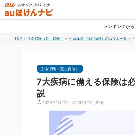
ランキングから
TOP
生命保険（死亡保険）
生命保険（死亡保険）のコラム一覧
生命保険（死亡保険）
生命保険（死亡保険）
生命保険（死亡保険）
医療保険
医療保険
医療保険
女性医療保険
持病がある方向け死亡保険
女性医療保険
持病がある
持病がある
持病がある
生命保険（死亡保険）
就業不能保険
定期保険
就業不能保険
学資保険
終身保険
学資保険
7大疾病に備える保険は
収入保障保険
認知症保険
収入保障保険
介護保険
介護保険
説
外貨建て保険
変額保険
変額保険
一時払い終
2026年1月27日
2026年7月29日
自動車保険
自転車保険
総合ランキングを見る
自動車保険
火災保険