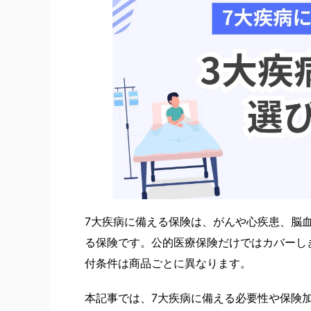
自動車保険
バイク保険
保険関連特集記事
ペット保険
国内旅行保
ゴルフ保険
7大疾病に備える保険は、がんや心疾患、脳
る保険です。公的医療保険だけではカバーし
付条件は商品ごとに異なります。
本記事では、7大疾病に備える必要性や保険