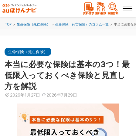
TOP
生命保険（死亡保険）
生命保険（死亡保険）のコラム一覧
本当に必要な
ランキングから選ぶ
保険を比較する
生命保険（死亡保険）
本当に必要な保険は基本の3つ！最
保険会社から探す
低限入っておくべき保険と見直し
方を解説
保険のコラムを読む
2026年1月27日
2026年7月29日
保険相談
資料請求
（無料）
（無料）