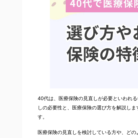
自動車保険
バイク保険
保険関連特集記事
ペット保険
国内旅行保
ゴルフ保険
40代は、医療保険の見直しが必要といわれる
しの必要性と、医療保険の選び方を解説しま
す。
医療保険の見直しを検討している方や、どの