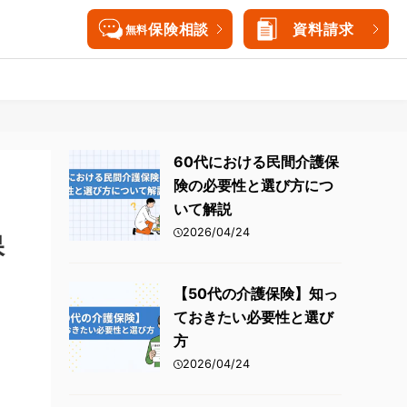
保険相談
資料請求
無料
三大疾病保険
女性医療保険
三大疾病保険
60代における民間介護保
険の必要性と選び方につ
持病がある方向けがん保険
就業不能保険
持病がある方向けがん保険
いて解説
終身保険
介護保険
終身保険
2026/04/24
保
個人年金保険
外貨建て保険
【50代の介護保険】知っ
ておきたい必要性と選び
海外旅行保険
方
2026/04/24
海外旅行保険