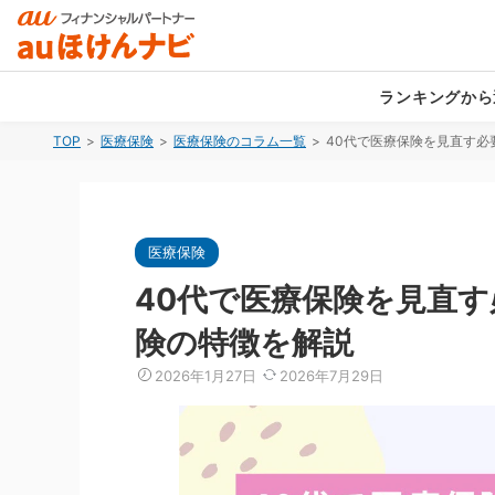
ランキングから
TOP
医療保険
医療保険のコラム一覧
40代で医療保険を見直す
生命保険（死亡保険）
生命保険（死亡保険）
生命保険（死亡保険）
医療保険
医療保険
医療保険
女性医療保険
持病がある方向け死亡保険
女性医療保険
持病がある
持病がある
持病がある
医療保険
就業不能保険
定期保険
就業不能保険
学資保険
終身保険
学資保険
40代で医療保険を見直
収入保障保険
認知症保険
収入保障保険
介護保険
介護保険
険の特徴を解説
外貨建て保険
変額保険
変額保険
一時払い終
2026年1月27日
2026年7月29日
自動車保険
自転車保険
総合ランキングを見る
自動車保険
火災保険