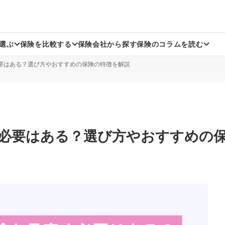
選ぶ
保険を比較する
保険会社から探す
保険のコラムを読む
必要はある？選び方やおすすめの保険の特徴を解説
生命保険
生命保険
生命保険
がん保険
がん保険
がん保険
方向け死亡保険
方向け医療保険
方向け死亡保険
持病がある方向け医療保険
持病がある方向けがん保険
持病がある方向け医療保険
定期保険
収入保障保険
定期保険
す必要はある？選び方やおすすめの
認知症保険
認知症保険
身保険
損害保険
一時払い終身保険
ペット保険
損害保険
ペット保険
損害保険