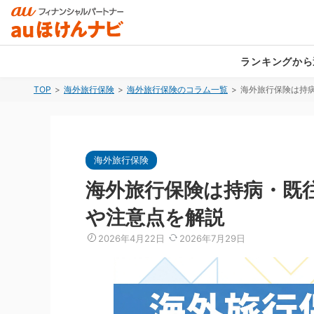
ランキングから
TOP
海外旅行保険
海外旅行保険のコラム一覧
海外旅行保険は持
生命保険（死亡保険）
生命保険（死亡保険）
生命保険（死亡保険）
医療保険
医療保険
医療保険
女性医療保険
持病がある方向け死亡保険
女性医療保険
持病がある
持病がある
持病がある
海外旅行保険
就業不能保険
定期保険
就業不能保険
学資保険
終身保険
学資保険
海外旅行保険は持病・既
収入保障保険
認知症保険
収入保障保険
介護保険
介護保険
や注意点を解説
外貨建て保険
変額保険
変額保険
一時払い終
2026年4月22日
2026年7月29日
自動車保険
自転車保険
総合ランキングを見る
自動車保険
火災保険