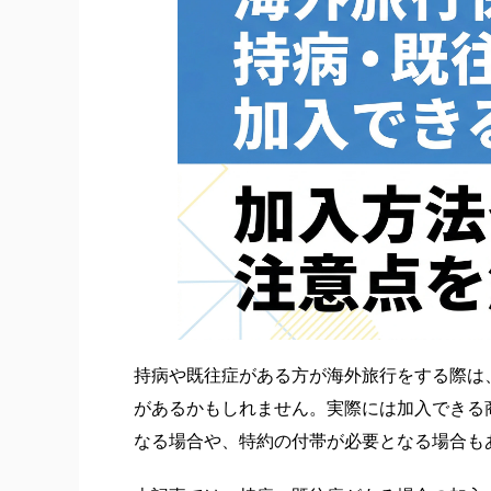
自動車保険
バイク保険
保険関連特集記事
ペット保険
国内旅行保
ゴルフ保険
持病や既往症がある方が海外旅行をする際は
があるかもしれません。実際には加入できる
なる場合や、特約の付帯が必要となる場合も