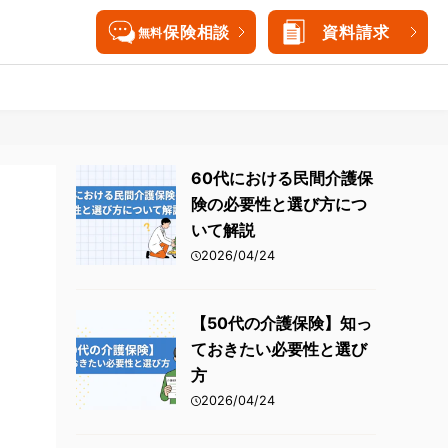
保険相談
資料請求
無料
三大疾病保険
女性医療保険
三大疾病保険
60代における民間介護保
険の必要性と選び方につ
持病がある方向けがん保険
就業不能保険
持病がある方向けがん保険
いて解説
終身保険
介護保険
終身保険
2026/04/24
個人年金保険
外貨建て保険
【50代の介護保険】知っ
ておきたい必要性と選び
海外旅行保険
方
2026/04/24
海外旅行保険