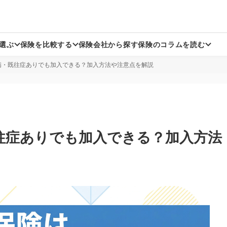
選ぶ
保険を比較する
保険会社から探す
保険のコラムを読む
病・既往症ありでも加入できる？加入方法や注意点を解説
生命保険
生命保険
生命保険
がん保険
がん保険
がん保険
方向け死亡保険
方向け医療保険
方向け死亡保険
持病がある方向け医療保険
持病がある方向けがん保険
持病がある方向け医療保険
定期保険
収入保障保険
定期保険
往症ありでも加入できる？加入方法
認知症保険
認知症保険
身保険
損害保険
一時払い終身保険
ペット保険
損害保険
ペット保険
損害保険