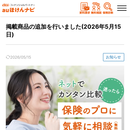
ランキングから選ぶ
掲載商品の追加を行いました(2026年5月15
日)
保険を比較する
お知らせ
2026/05/15
保険会社から探す
保険のコラムを読む
保険相談
資料請求
（無料）
（無料）