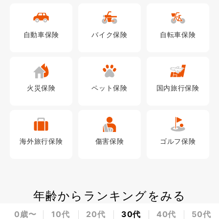
自動車
保険
バイク
保険
自転車
保険
火災
保険
ペット
保険
国内旅行
保険
海外旅行
保険
傷害
保険
ゴルフ
保険
年齢からランキングをみる
0歳〜
10代
20代
30代
40代
50代