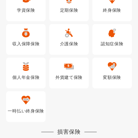
学資
保険
定期
保険
終身
保険
収入保障
保険
介護
保険
認知症
保険
個人年金
保険
外貨建て
保険
変額
保険
一時払い終身
保険
損害保険