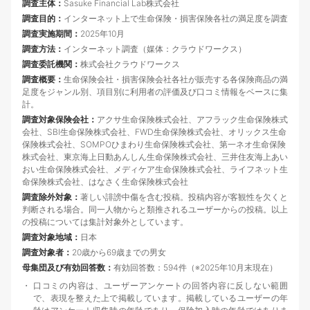
調査主体：
Sasuke Financial Lab株式会社
調査目的：
インターネット上で生命保険・損害保険各社の満足度を調査
調査実施期間：
2025年10月
調査方法：
インターネット調査（媒体：クラウドワークス）
調査委託機関：
株式会社クラウドワークス
調査概要：
生命保険会社・損害保険会社各社が販売する各保険商品の満
足度をジャンル別、項目別に利用者の評価及び口コミ情報をベースに集
計。
調査対象保険会社：
アクサ生命保険株式会社、アフラック生命保険株式
会社、SBI生命保険株式会社、FWD生命保険株式会社、オリックス生命
保険株式会社、SOMPOひまわり生命保険株式会社、第一ネオ生命保険
株式会社、東京海上日動あんしん生命保険株式会社、三井住友海上あい
おい生命保険株式会社、メディケア生命保険株式会社、ライフネット生
命保険株式会社、はなさく生命保険株式会社
調査除外対象：
著しい誹謗中傷を含む投稿。投稿内容が客観性を欠くと
判断される場合。同一人物からと類推されるユーザーからの投稿。以上
の投稿については集計対象外としています。
調査対象地域：
日本
調査対象者：
20歳から69歳までの男女
母集団及び有効回答数：
有効回答数：594件（※2025年10月末現在）
口コミの内容は、ユーザーアンケートの回答内容に反しない範囲
で、表現を整えた上で掲載しています。掲載しているユーザーの年