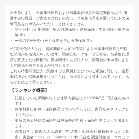
法令等により、当募集代理店および当募集代理店の特定関係法人*に所
属する役職員（ご家族を含む）の方は、当募集代理店を通じて以下の保
険商品をお申込みいただくことはできません。
第一分野（定期保険・収入保障保険・終身保険・年金保険・養老保
険 等）
一部の第三分野（死亡保障を含む医療保険 等）
※特定関係法人とは、資本関係や人的関係等により当募集代理店と密接
な関係がある法人をいいます。関連会社・グループ会社等、当募集代理
店と直接または間接的に資本関係のある法人や、役職員の出向等により
人的関係を有する法人が該当します。
これら特定関係法人に勤務する役職員およびそのご家族に対して、当募
集代理店が保険募集を行うことは、法令等により禁止されています。あ
らかじめご了承ください。
【ランキング概要】
記載している保険料および保障内容などは2026年7月1日現在のもの
です。
保険料算出条件・保険商品について詳しくは、商品名をクリックし
てください。
更新のある特約の保険料は更新時の年齢・保険料率によって決まり
ます。
調査目的：保険の人気調査（申込数・保険会社遷移数をもとに算
出）実施者：Sasuke Financial Lab株式会社 調査対象者：コのほけ