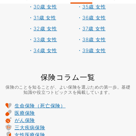
・
30歳 女性
・
35歳 女性
・
31歳 女性
・
36歳 女性
・
32歳 女性
・
37歳 女性
・
33歳 女性
・
38歳 女性
・
34歳 女性
・
39歳 女性
保険コラム一覧
保険のことを知ることが、よい保険を選ぶための第一歩。基礎
知識や役立つトピックスを掲載しています。
生命保険（死亡保険）
医療保険
がん保険
三大疾病保険
女性医療保険