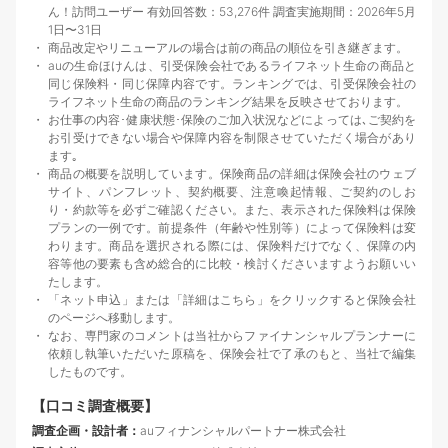
ん！訪問ユーザー 有効回答数：53,276件 調査実施期間：2026年5月
1日〜31日
商品改定やリニューアルの場合は前の商品の順位を引き継ぎます。
auの生命ほけんは、引受保険会社であるライフネット生命の商品と
同じ保険料・同じ保障内容です。ランキングでは、引受保険会社の
ライフネット生命の商品のランキング結果を反映させております。
お仕事の内容･健康状態･保険のご加入状況などによっては､ご契約を
お引受けできない場合や保障内容を制限させていただく場合があり
ます｡
商品の概要を説明しています。保険商品の詳細は保険会社のウェブ
サイト、パンフレット、契約概要、注意喚起情報、ご契約のしお
り・約款等を必ずご確認ください。また、表示された保険料は保険
プランの一例です。前提条件（年齢や性別等）によって保険料は変
わります。商品を選択される際には、保険料だけでなく、保障の内
容等他の要素も含め総合的に比較・検討くださいますようお願いい
たします。
「ネット申込」または「詳細はこちら」をクリックすると保険会社
のページへ移動します。
なお、専門家のコメントは当社からファイナンシャルプランナーに
依頼し執筆いただいた原稿を、保険会社で了承のもと、当社で編集
したものです。
【口コミ調査概要】
調査企画・設計者：
auフィナンシャルパートナー株式会社