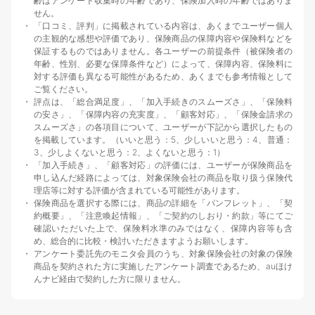
齢はアンケート収集時の年齢であり、保険加入時の年齢ではありま
せん。
「口コミ、評判」に掲載されている内容は、あくまでユーザー個人
の主観的な感想や評価であり、保険商品の保障内容や保険料などを
保証するものではありません。各ユーザーの前提条件（被保険者の
年齢、性別、必要な保障条件など）によって、保障内容、保険料に
対する評価も異なる可能性があるため、あくまでも参考情報として
ご覧ください。
評点は、「総合満足度」、「加入手続きのスムーズさ」、「保険料
の安さ」、「保障内容の充実度」、「顧客対応」、「保険金請求の
スムーズさ」の各項目について、ユーザーが下記から選択したもの
を掲載しています。（いいと思う：5、少しいいと思う：4、普通：
3、少しよくないと思う：2、よくないと思う：1）
「加入手続き」、「顧客対応」の評価には、ユーザーが保険商品を
申し込んだ経路によっては、対象保険会社の商品を取り扱う保険代
理店等に対する評価が含まれている可能性があります。
保険商品を選択する際には、商品の詳細を「パンフレット」、「契
約概要」、「注意喚起情報」、「ご契約のしおり・約款」等にてご
確認いただいた上で、保険料水準のみではなく、保障内容等も含
め、総合的に比較・検討いただきますようお願いします。
アンケート委託先のモニタ会員のうち、対象保険会社の対象の保険
商品を契約された方に実施したアンケート調査であるため、auほけ
んナビ経由で契約した方に限りません。