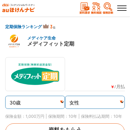
ランキングから選ぶ
3
定期保険ランキング
メディケア生命
メディフィット定期
保険を比較する
保険会社から探す
保険のコラムを読む
/月払
￥
保険相談
資料請求
（無料）
（無料）
保険金額：1,000万円 | 保険期間：10年 | 保険料払込期間：10年
資料をもらう