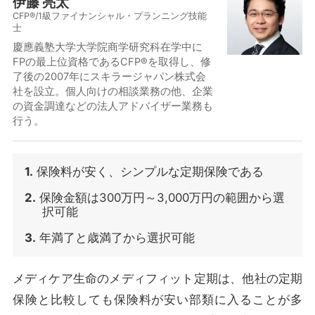
伊藤 亮太
CFP®/1級ファイナンシャル・プランニング技能
士
慶應義塾大学大学院商学研究科在学中に
FPの最上位資格であるCFP®を取得し、修
了後の2007年にスキラージャパン株式会
社を設立。個人向けの相談業務の他、企業
の資金調達などの法人アドバイザー業務も
行う。
1.
保険料が安く、シンプルな定期保険である
2.
保険金額は300万円～3,000万円の範囲から選
択可能
3.
年満了と歳満了から選択可能
メディケア生命のメディフィット定期は、他社の定期
保険と比較しても保険料が安い部類に入ることが多