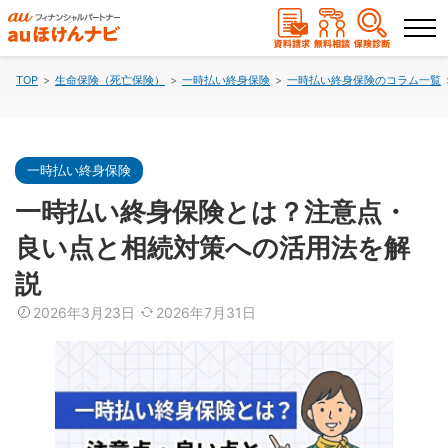
TOP
生命保険（死亡保険）
一時払い終身保険
一時払い終身保険のコラム一覧
ランキングから選ぶ
保険を比較する
一時払い終身保険
一時払い終身保険とは？注意点・
保険会社から探す
良い点と相続対策への活用法を解
説
保険のコラムを読む
2026年3月23日
2026年7月31日
保険相談
資料請求
（無料）
（無料）